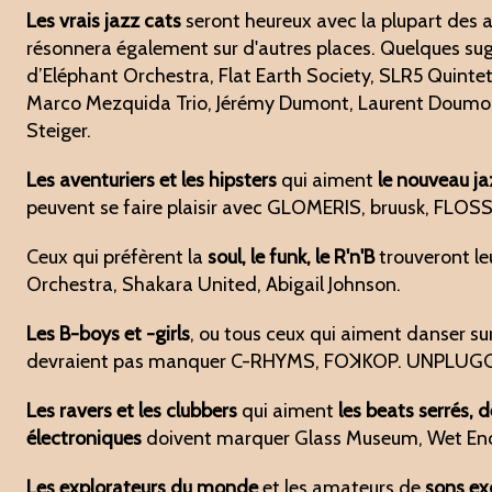
Les vrais jazz cats
seront heureux avec la plupart des a
résonnera également sur d'autres places. Quelques su
d’Eléphant Orchestra, Flat Earth Society, SLR5 Quinte
Marco Mezquida Trio, Jérémy Dumont, Laurent Doumont 
Steiger.
Les aventuriers et les hipsters
qui aiment
le nouveau ja
peuvent se faire plaisir avec GLOMERIS, bruusk, FLOS
Ceux qui préfèrent la
soul, le funk, le R'n'B
trouveront le
Orchestra, Shakara United, Abigail Johnson.
Les B-boys et -girls
, ou tous ceux qui aiment danser su
devraient pas manquer C-RHYMS, FOꓘKOP. UNPLUGG
Les ravers et les clubbers
qui aiment
les beats serrés,
électroniques
doivent marquer Glass Museum, Wet Enoug
Les explorateurs du monde
et les amateurs de
sons ex