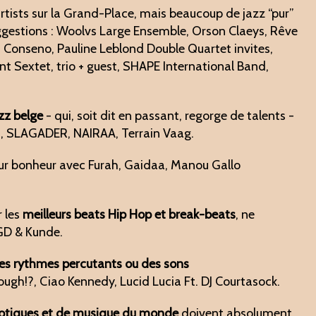
rtists sur la Grand-Place, mais beaucoup de jazz “pur”
ggestions : Woolvs Large Ensemble, Orson Claeys, Rêve
t Conseno, Pauline Leblond Double Quartet invites,
Sextet, trio + guest, SHAPE International Band,
zz belge
- qui, soit dit en passant, regorge de talents -
S, SLAGADER, NAIRAA, Terrain Vaag.
ur bonheur avec Furah, Gaidaa, Manou Gallo
r les
meilleurs beats Hip Hop et break-beats
, ne
D & Kunde.
 des rythmes percutants ou des sons
h!?, Ciao Kennedy, Lucid Lucia Ft. DJ Courtasock.
otiques et de musique du monde
doivent absolument